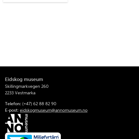
Eidskog museum
Skillingmarkvegen 260
2233 Vestmarka
Telefon:
(+47) 62 88 82 90
E-post:
eidskogmuseum@annomuseum.no