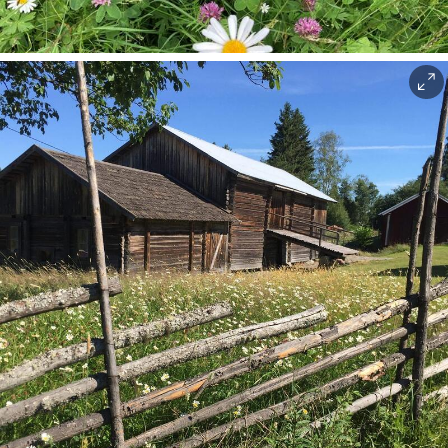
Blomstereng på Almenninga med prestekrager og rødkløver.