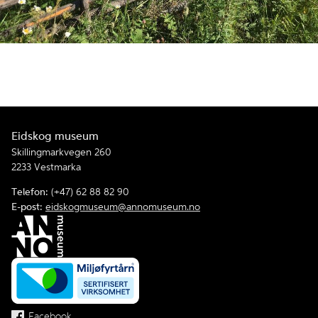
Låven på Eidskog bygdetun Almenninga.
Eidskog museum
Skillingmarkvegen 260
2233 Vestmarka
Telefon:
(+47) 62 88 82 90
E-post:
eidskogmuseum@annomuseum.no
Facebook